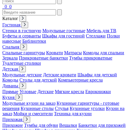
0
0
Каталог
Гостиная
Стенки в гостиную
Модульные гостиные
Мебель для ТВ
Буфеты и серванты
Шкафы для гостиной
Стеллажи
Полки
навесные
Библиотеки
Спальня
Спальные гарнитуры
Кровати
Матрасы
Комоды для спальни
Зеркала
Прикроватные банкетки
Тумбы прикроватные
Туалетные столики
Детская
Модульные детские
Детские кровати
Шкафы для детской
Комоды
Столы для детской
Компьютерные кресла
Диваны
Прямые
Угловые
Детские
Мягкие кресла
Еврокнижки
Кухня
Модульные кухни на заказ
Кухонные гарнитуры - готовые
решения
Кухонные столы
Стулья
Кухонные уголки
Кухни на
заказ
Мойки и смесители
Техника для кухни
Прихожая
Прихожие
Тумбы для обуви
Вешалки
Банкетки для прихожей