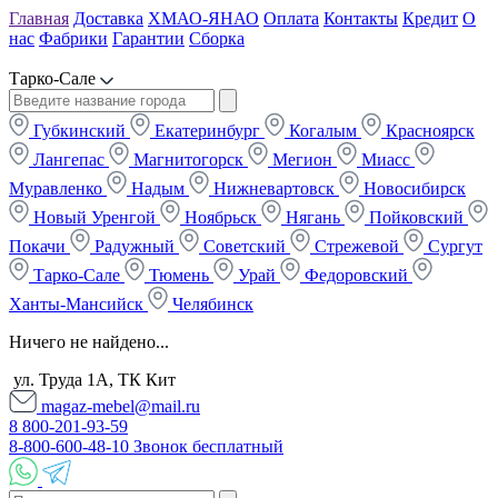
Главная
Доставка
ХМАО-ЯНАО
Оплата
Контакты
Кредит
О
нас
Фабрики
Гарантии
Сборка
Тарко-Сале
Губкинский
Екатеринбург
Когалым
Красноярск
Лангепас
Магнитогорск
Мегион
Миасс
Муравленко
Надым
Нижневартовск
Новосибирск
Новый Уренгой
Ноябрьск
Нягань
Пойковский
Покачи
Радужный
Советский
Стрежевой
Сургут
Тарко-Сале
Тюмень
Урай
Федоровский
Ханты-Мансийск
Челябинск
Ничего не найдено...
ул. Труда 1А, ТК Кит
magaz-mebel@mail.ru
8 800-201-93-59
8-800-600-48-10 Звонок бесплатный