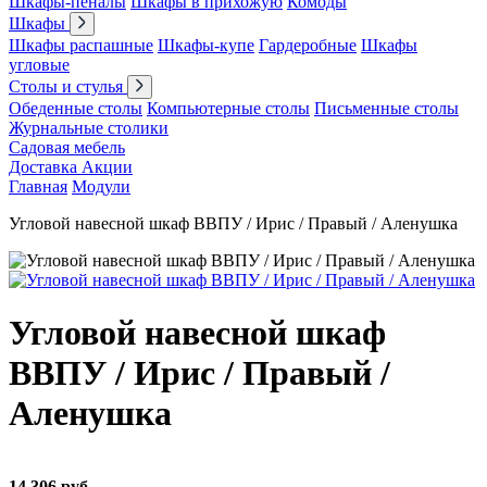
Шкафы-пеналы
Шкафы в прихожую
Комоды
Шкафы
Шкафы распашные
Шкафы-купе
Гардеробные
Шкафы
угловые
Столы и стулья
Обеденные столы
Компьютерные столы
Письменные столы
Журнальные столики
Садовая мебель
Доставка
Акции
Главная
Модули
Угловой навесной шкаф ВВПУ / Ирис / Правый / Аленушка
Угловой навесной шкаф
ВВПУ / Ирис / Правый /
Аленушка
14 306 руб