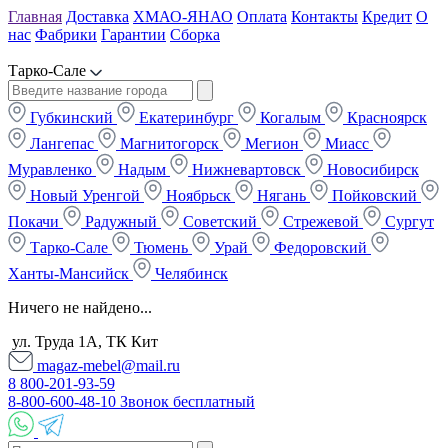
Главная
Доставка
ХМАО-ЯНАО
Оплата
Контакты
Кредит
О
нас
Фабрики
Гарантии
Сборка
Тарко-Сале
Губкинский
Екатеринбург
Когалым
Красноярск
Лангепас
Магнитогорск
Мегион
Миасс
Муравленко
Надым
Нижневартовск
Новосибирск
Новый Уренгой
Ноябрьск
Нягань
Пойковский
Покачи
Радужный
Советский
Стрежевой
Сургут
Тарко-Сале
Тюмень
Урай
Федоровский
Ханты-Мансийск
Челябинск
Ничего не найдено...
ул. Труда 1А, ТК Кит
magaz-mebel@mail.ru
8 800-201-93-59
8-800-600-48-10 Звонок бесплатный