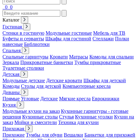
0
0
Каталог
Гостиная
Стенки в гостиную
Модульные гостиные
Мебель для ТВ
Буфеты и серванты
Шкафы для гостиной
Стеллажи
Полки
навесные
Библиотеки
Спальня
Спальные гарнитуры
Кровати
Матрасы
Комоды для спальни
Зеркала
Прикроватные банкетки
Тумбы прикроватные
Туалетные столики
Детская
Модульные детские
Детские кровати
Шкафы для детской
Комоды
Столы для детской
Компьютерные кресла
Диваны
Прямые
Угловые
Детские
Мягкие кресла
Еврокнижки
Кухня
Модульные кухни на заказ
Кухонные гарнитуры - готовые
решения
Кухонные столы
Стулья
Кухонные уголки
Кухни на
заказ
Мойки и смесители
Техника для кухни
Прихожая
Прихожие
Тумбы для обуви
Вешалки
Банкетки для прихожей