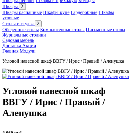
Шкафы-пеналы
Шкафы в прихожую
Комоды
Шкафы
Шкафы распашные
Шкафы-купе
Гардеробные
Шкафы
угловые
Столы и стулья
Обеденные столы
Компьютерные столы
Письменные столы
Журнальные столики
Садовая мебель
Доставка
Акции
Главная
Модули
Угловой навесной шкаф ВВГУ / Ирис / Правый / Аленушка
Угловой навесной шкаф
ВВГУ / Ирис / Правый /
Аленушка
8 060 руб