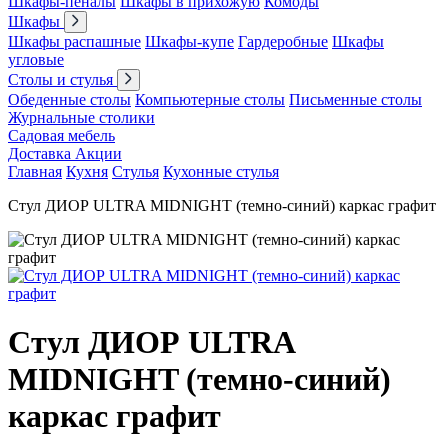
Шкафы-пеналы
Шкафы в прихожую
Комоды
Шкафы
Шкафы распашные
Шкафы-купе
Гардеробные
Шкафы
угловые
Столы и стулья
Обеденные столы
Компьютерные столы
Письменные столы
Журнальные столики
Садовая мебель
Доставка
Акции
Главная
Кухня
Стулья
Кухонные стулья
Стул ДИОР ULTRA MIDNIGHT (темно-синий) каркас графит
Стул ДИОР ULTRA
MIDNIGHT (темно-синий)
каркас графит