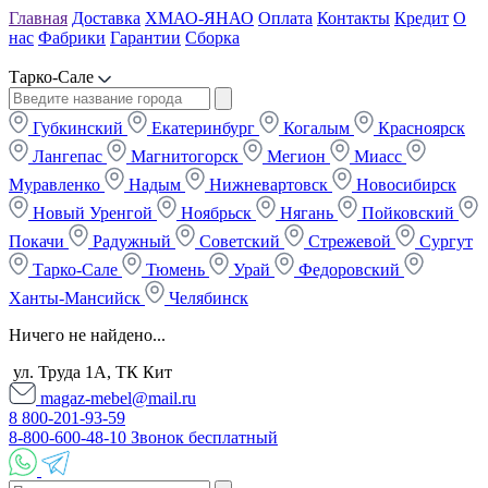
Главная
Доставка
ХМАО-ЯНАО
Оплата
Контакты
Кредит
О
нас
Фабрики
Гарантии
Сборка
Тарко-Сале
Губкинский
Екатеринбург
Когалым
Красноярск
Лангепас
Магнитогорск
Мегион
Миасс
Муравленко
Надым
Нижневартовск
Новосибирск
Новый Уренгой
Ноябрьск
Нягань
Пойковский
Покачи
Радужный
Советский
Стрежевой
Сургут
Тарко-Сале
Тюмень
Урай
Федоровский
Ханты-Мансийск
Челябинск
Ничего не найдено...
ул. Труда 1А, ТК Кит
magaz-mebel@mail.ru
8 800-201-93-59
8-800-600-48-10 Звонок бесплатный