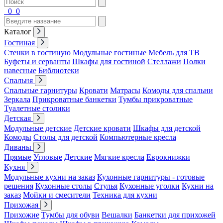
0
0
Каталог
Гостиная
Стенки в гостиную
Модульные гостиные
Мебель для ТВ
Буфеты и серванты
Шкафы для гостиной
Стеллажи
Полки
навесные
Библиотеки
Спальня
Спальные гарнитуры
Кровати
Матрасы
Комоды для спальни
Зеркала
Прикроватные банкетки
Тумбы прикроватные
Туалетные столики
Детская
Модульные детские
Детские кровати
Шкафы для детской
Комоды
Столы для детской
Компьютерные кресла
Диваны
Прямые
Угловые
Детские
Мягкие кресла
Еврокнижки
Кухня
Модульные кухни на заказ
Кухонные гарнитуры - готовые
решения
Кухонные столы
Стулья
Кухонные уголки
Кухни на
заказ
Мойки и смесители
Техника для кухни
Прихожая
Прихожие
Тумбы для обуви
Вешалки
Банкетки для прихожей