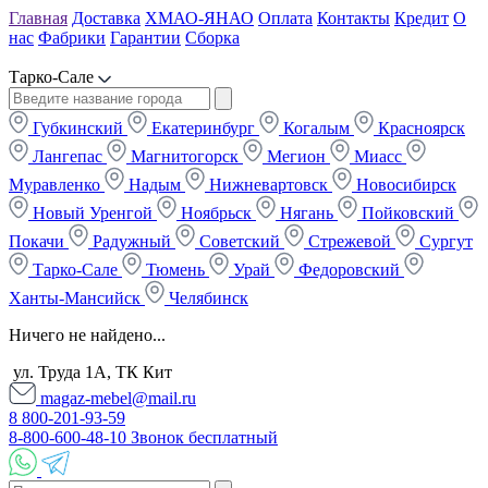
Главная
Доставка
ХМАО-ЯНАО
Оплата
Контакты
Кредит
О
нас
Фабрики
Гарантии
Сборка
Тарко-Сале
Губкинский
Екатеринбург
Когалым
Красноярск
Лангепас
Магнитогорск
Мегион
Миасс
Муравленко
Надым
Нижневартовск
Новосибирск
Новый Уренгой
Ноябрьск
Нягань
Пойковский
Покачи
Радужный
Советский
Стрежевой
Сургут
Тарко-Сале
Тюмень
Урай
Федоровский
Ханты-Мансийск
Челябинск
Ничего не найдено...
ул. Труда 1А, ТК Кит
magaz-mebel@mail.ru
8 800-201-93-59
8-800-600-48-10 Звонок бесплатный