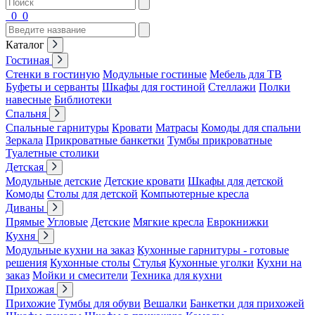
0
0
Каталог
Гостиная
Стенки в гостиную
Модульные гостиные
Мебель для ТВ
Буфеты и серванты
Шкафы для гостиной
Стеллажи
Полки
навесные
Библиотеки
Спальня
Спальные гарнитуры
Кровати
Матрасы
Комоды для спальни
Зеркала
Прикроватные банкетки
Тумбы прикроватные
Туалетные столики
Детская
Модульные детские
Детские кровати
Шкафы для детской
Комоды
Столы для детской
Компьютерные кресла
Диваны
Прямые
Угловые
Детские
Мягкие кресла
Еврокнижки
Кухня
Модульные кухни на заказ
Кухонные гарнитуры - готовые
решения
Кухонные столы
Стулья
Кухонные уголки
Кухни на
заказ
Мойки и смесители
Техника для кухни
Прихожая
Прихожие
Тумбы для обуви
Вешалки
Банкетки для прихожей