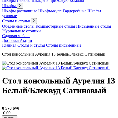
Шкафы-пеналы
Шкафы в прихожую
Комоды
Шкафы
Шкафы распашные
Шкафы-купе
Гардеробные
Шкафы
угловые
Столы и стулья
Обеденные столы
Компьютерные столы
Письменные столы
Журнальные столики
Садовая мебель
Доставка
Акции
Главная
Столы и стулья
Столы письменные
Стол консольный Аурелия 13 Белый/Блеквуд Сатиновый
Стол консольный Аурелия 13
Белый/Блеквуд Сатиновый
8 578 руб
0.00