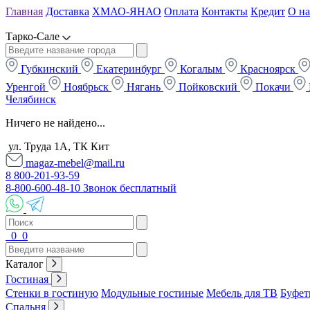
Главная
Доставка
ХМАО-ЯНАО
Оплата
Контакты
Кредит
О на
Тарко-Сале
Губкинский
Екатеринбург
Когалым
Красноярск
Уренгой
Ноябрьск
Нягань
Пойковский
Покачи
Челябинск
Ничего не найдено...
ул. Труда 1А, ТК Кит
magaz-mebel@mail.ru
8 800-201-93-59
8-800-600-48-10 Звонок бесплатный
0
0
Каталог
Гостиная
Стенки в гостиную
Модульные гостиные
Мебель для ТВ
Буфет
Спальня