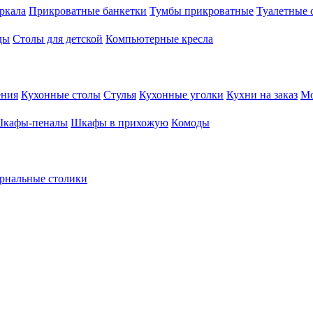
ркала
Прикроватные банкетки
Тумбы прикроватные
Туалетные 
ды
Столы для детской
Компьютерные кресла
ения
Кухонные столы
Стулья
Кухонные уголки
Кухни на заказ
Мо
кафы-пеналы
Шкафы в прихожую
Комоды
рнальные столики