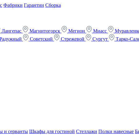
с
Фабрики
Гарантии
Сборка
Лангепас
Магнитогорск
Мегион
Миасс
Муравлен
Радужный
Советский
Стрежевой
Сургут
Тарко-Сал
ы и серванты
Шкафы для гостиной
Стеллажи
Полки навесные
Б