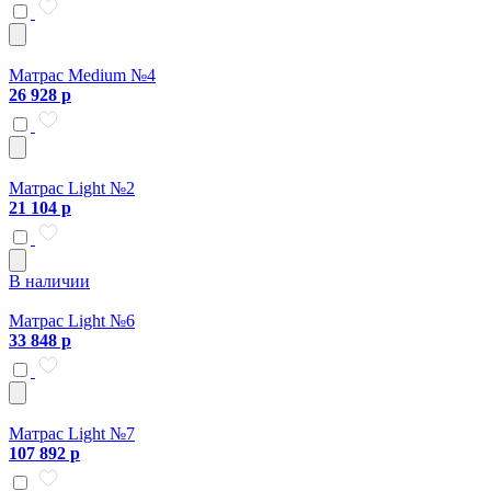
Матрас Medium №4
26 928 р
Матрас Light №2
21 104 р
В наличии
Матрас Light №6
33 848 р
Матрас Light №7
107 892 р