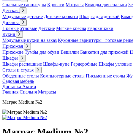
Спальные гарнитуры
Кровати
Матрасы
Комоды для спальни
Зе
Детская
Модульные детские
Детские кровати
Шкафы для детской
Комо
Диваны
Прямые
Угловые
Детские
Мягкие кресла
Еврокнижки
Кухня
Модульные кухни на заказ
Кухонные гарнитуры - готовые реш
Прихожая
Прихожие
Тумбы для обуви
Вешалки
Банкетки для прихожей
Ш
Шкафы
Шкафы распашные
Шкафы-купе
Гардеробные
Шкафы угловые
Столы и стулья
Обеденные столы
Компьютерные столы
Письменные столы
Жу
Садовая мебель
Доставка
Акции
Главная
Спальня
Матрасы
Матрас Medium №2
Матрас Medium №2