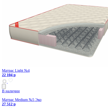
Матрас Light №4
22 104 р
В наличии
Матрас Medium №5 Эко
27 512 р