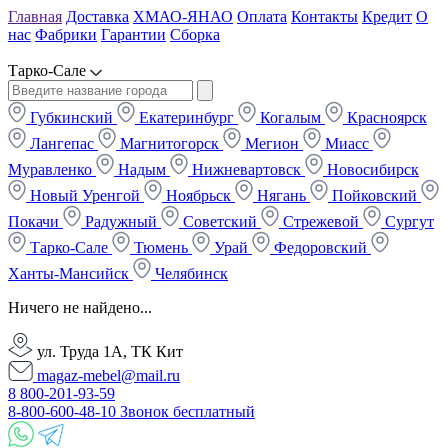
Главная
Доставка
ХМАО-ЯНАО
Оплата
Контакты
Кредит
О
нас
Фабрики
Гарантии
Сборка
Тарко-Сале
Губкинский
Екатеринбург
Когалым
Красноярск
Лангепас
Магнитогорск
Мегион
Миасс
Муравленко
Надым
Нижневартовск
Новосибирск
Новый Уренгой
Ноябрьск
Нягань
Пойковский
Покачи
Радужный
Советский
Стрежевой
Сургут
Тарко-Сале
Тюмень
Урай
Федоровский
Ханты-Мансийск
Челябинск
Ничего не найдено...
ул. Труда 1А, ТК Кит
magaz-mebel@mail.ru
8 800-201-93-59
8-800-600-48-10 Звонок бесплатный