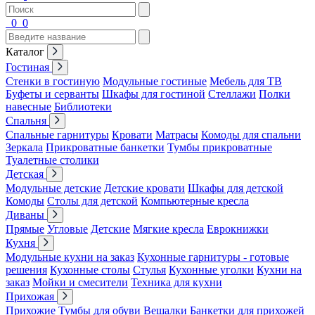
0
0
Каталог
Гостиная
Стенки в гостиную
Модульные гостиные
Мебель для ТВ
Буфеты и серванты
Шкафы для гостиной
Стеллажи
Полки
навесные
Библиотеки
Спальня
Спальные гарнитуры
Кровати
Матрасы
Комоды для спальни
Зеркала
Прикроватные банкетки
Тумбы прикроватные
Туалетные столики
Детская
Модульные детские
Детские кровати
Шкафы для детской
Комоды
Столы для детской
Компьютерные кресла
Диваны
Прямые
Угловые
Детские
Мягкие кресла
Еврокнижки
Кухня
Модульные кухни на заказ
Кухонные гарнитуры - готовые
решения
Кухонные столы
Стулья
Кухонные уголки
Кухни на
заказ
Мойки и смесители
Техника для кухни
Прихожая
Прихожие
Тумбы для обуви
Вешалки
Банкетки для прихожей