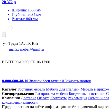
20 372 р
Ширина: 1550 мм
Глубина: 2034 мм
Высота: 860 мм
ул. Труда 1А, ТК Кит
magaz-mebel@mail.ru
ВТ-ПТ 09-19:00, СБ 10-17:00
8-800-600-48-10 Звонок бесплатный
Заказать звонок
Каталог
Гостиная мебель
Мебель для спальни
Мебель в прихо
Спец­предложения
Распродажа мебели
Бюджетные гостиные
С
Компания
Доставка
Оплата
Контакты
Рекламация
Обмен и воз
конфиденциальности
Представленная на сайте информация несёт справочный характе