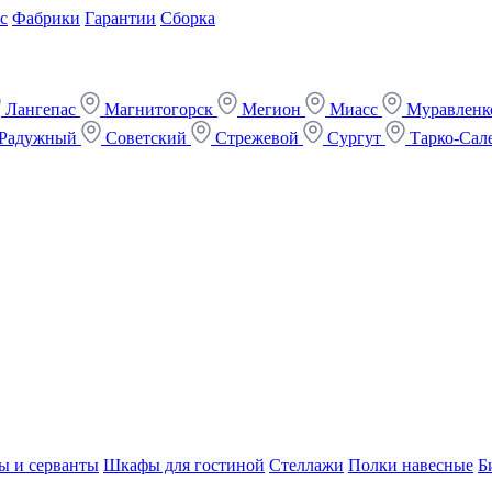
с
Фабрики
Гарантии
Сборка
Лангепас
Магнитогорск
Мегион
Миасс
Муравлен
Радужный
Советский
Стрежевой
Сургут
Тарко-Сал
ы и серванты
Шкафы для гостиной
Стеллажи
Полки навесные
Б