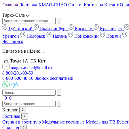
Главная
Доставка
ХМАО-ЯНАО
Оплата
Контакты
Кредит
О на
Тарко-Сале
Губкинский
Екатеринбург
Когалым
Красноярск
Уренгой
Ноябрьск
Нягань
Пойковский
Покачи
Челябинск
Ничего не найдено...
ул. Труда 1А, ТК Кит
magaz-mebel@mail.ru
8 800-201-93-59
8-800-600-48-10 Звонок бесплатный
0
0
Каталог
Гостиная
Стенки в гостиную
Модульные гостиные
Мебель для ТВ
Буфет
Спальня