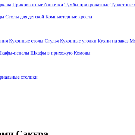
ркала
Прикроватные банкетки
Тумбы прикроватные
Туалетные 
ды
Столы для детской
Компьютерные кресла
ения
Кухонные столы
Стулья
Кухонные уголки
Кухни на заказ
Мо
кафы-пеналы
Шкафы в прихожую
Комоды
рнальные столики
ами Сакура