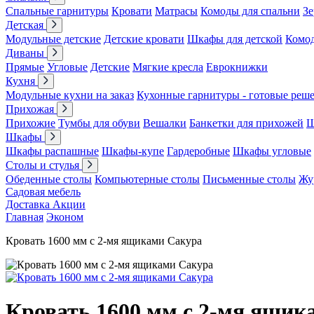
Спальные гарнитуры
Кровати
Матрасы
Комоды для спальни
Зе
Детская
Модульные детские
Детские кровати
Шкафы для детской
Комо
Диваны
Прямые
Угловые
Детские
Мягкие кресла
Еврокнижки
Кухня
Модульные кухни на заказ
Кухонные гарнитуры - готовые реш
Прихожая
Прихожие
Тумбы для обуви
Вешалки
Банкетки для прихожей
Ш
Шкафы
Шкафы распашные
Шкафы-купе
Гардеробные
Шкафы угловые
Столы и стулья
Обеденные столы
Компьютерные столы
Письменные столы
Жу
Садовая мебель
Доставка
Акции
Главная
Эконом
Кровать 1600 мм с 2-мя ящиками Сакура
Кровать 1600 мм с 2-мя ящик