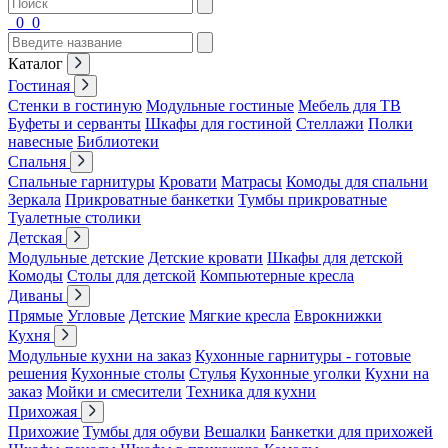
0
0
Каталог
Гостиная
Стенки в гостиную
Модульные гостиные
Мебель для ТВ
Буфеты и серванты
Шкафы для гостиной
Стеллажи
Полки
навесные
Библиотеки
Спальня
Спальные гарнитуры
Кровати
Матрасы
Комоды для спальни
Зеркала
Прикроватные банкетки
Тумбы прикроватные
Туалетные столики
Детская
Модульные детские
Детские кровати
Шкафы для детской
Комоды
Столы для детской
Компьютерные кресла
Диваны
Прямые
Угловые
Детские
Мягкие кресла
Еврокнижки
Кухня
Модульные кухни на заказ
Кухонные гарнитуры - готовые
решения
Кухонные столы
Стулья
Кухонные уголки
Кухни на
заказ
Мойки и смесители
Техника для кухни
Прихожая
Прихожие
Тумбы для обуви
Вешалки
Банкетки для прихожей