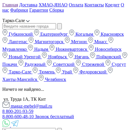
Главная
Доставка
ХМАО-ЯНАО
Оплата
Контакты
Кредит
О
нас
Фабрики
Гарантии
Сборка
Тарко-Сале
Губкинский
Екатеринбург
Когалым
Красноярск
Лангепас
Магнитогорск
Мегион
Миасс
Муравленко
Надым
Нижневартовск
Новосибирск
Новый Уренгой
Ноябрьск
Нягань
Пойковский
Покачи
Радужный
Советский
Стрежевой
Сургут
Тарко-Сале
Тюмень
Урай
Федоровский
Ханты-Мансийск
Челябинск
Ничего не найдено...
ул. Труда 1А, ТК Кит
magaz-mebel@mail.ru
8 800-201-93-59
8-800-600-48-10 Звонок бесплатный