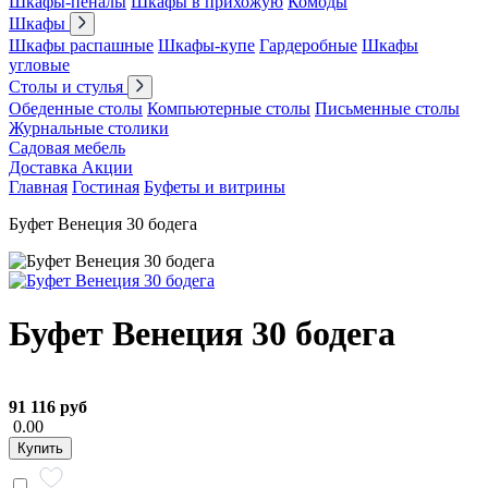
Шкафы-пеналы
Шкафы в прихожую
Комоды
Шкафы
Шкафы распашные
Шкафы-купе
Гардеробные
Шкафы
угловые
Столы и стулья
Обеденные столы
Компьютерные столы
Письменные столы
Журнальные столики
Садовая мебель
Доставка
Акции
Главная
Гостиная
Буфеты и витрины
Буфет Венеция 30 бодега
Буфет Венеция 30 бодега
91 116 руб
0.00
Купить