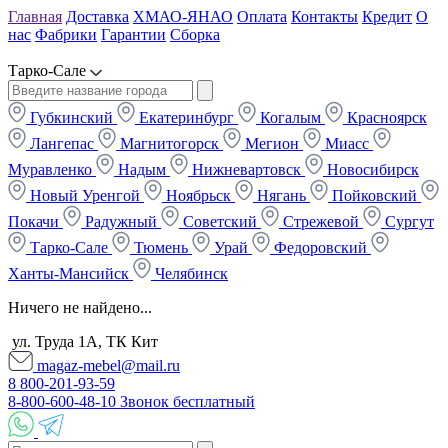
Главная
Доставка
ХМАО-ЯНАО
Оплата
Контакты
Кредит
О
нас
Фабрики
Гарантии
Сборка
Тарко-Сале
Губкинский
Екатеринбург
Когалым
Красноярск
Лангепас
Магнитогорск
Мегион
Миасс
Муравленко
Надым
Нижневартовск
Новосибирск
Новый Уренгой
Ноябрьск
Нягань
Пойковский
Покачи
Радужный
Советский
Стрежевой
Сургут
Тарко-Сале
Тюмень
Урай
Федоровский
Ханты-Мансийск
Челябинск
Ничего не найдено...
ул. Труда 1А, ТК Кит
magaz-mebel@mail.ru
8 800-201-93-59
8-800-600-48-10 Звонок бесплатный