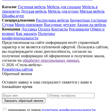
Каталог
Гостиная мебель
Мебель для спальни
Мебель в
прихожую
Детская мебель
Мебель для кухни
Мягкая мебель
Шкафы-купе
Спец­предложения
Распродажа мебели
Бюджетные гостиные
Стулья
Мини-прихожие
Выгодные детские
Акции на мебель
Компания
Доставка
Оплата
Контакты
Рекламация
Обмен и
возврат
Как заказать
Политика
конфиденциальности
Представленная на сайте информация несёт справочный
характер и не является публичной офертой. Пользуясь сайтом,
вы подтверждаете свою дееспособность, согласие на
получение информации об оформлении и получении заказа,
согласие на
обработку персональных данных.
© 2026 «Стиль-мебель»
Разработка сайтов
Обратный звонок
Оставьте заявку и наш специалист свяжется с вами в
ближайшее время
Заказать обратный звонок
принимаю условия
политики конфиденциальности