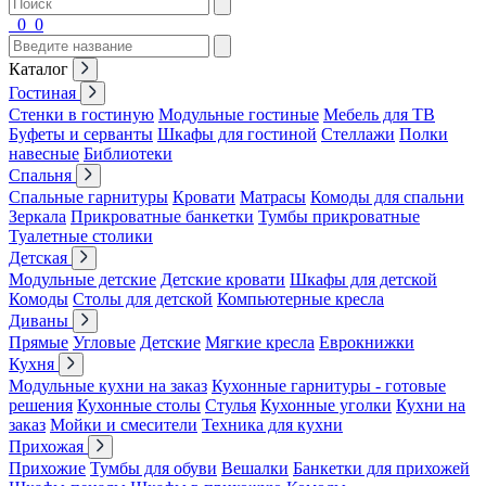
0
0
Каталог
Гостиная
Стенки в гостиную
Модульные гостиные
Мебель для ТВ
Буфеты и серванты
Шкафы для гостиной
Стеллажи
Полки
навесные
Библиотеки
Спальня
Спальные гарнитуры
Кровати
Матрасы
Комоды для спальни
Зеркала
Прикроватные банкетки
Тумбы прикроватные
Туалетные столики
Детская
Модульные детские
Детские кровати
Шкафы для детской
Комоды
Столы для детской
Компьютерные кресла
Диваны
Прямые
Угловые
Детские
Мягкие кресла
Еврокнижки
Кухня
Модульные кухни на заказ
Кухонные гарнитуры - готовые
решения
Кухонные столы
Стулья
Кухонные уголки
Кухни на
заказ
Мойки и смесители
Техника для кухни
Прихожая
Прихожие
Тумбы для обуви
Вешалки
Банкетки для прихожей