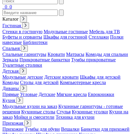
0
0
Каталог
Гостиная
Стенки в гостиную
Модульные гостиные
Мебель для ТВ
Буфеты и серванты
Шкафы для гостиной
Стеллажи
Полки
навесные
Библиотеки
Спальня
Спальные гарнитуры
Кровати
Матрасы
Комоды для спальни
Зеркала
Прикроватные банкетки
Тумбы прикроватные
Туалетные столики
Детская
Модульные детские
Детские кровати
Шкафы для детской
Комоды
Столы для детской
Компьютерные кресла
Диваны
Прямые
Угловые
Детские
Мягкие кресла
Еврокнижки
Кухня
Модульные кухни на заказ
Кухонные гарнитуры - готовые
решения
Кухонные столы
Стулья
Кухонные уголки
Кухни на
заказ
Мойки и смесители
Техника для кухни
Прихожая
Прихожие
Тумбы для обуви
Вешалки
Банкетки для прихожей