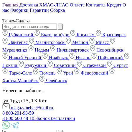
Главная
Доставка
ХМАО-ЯНАО
Оплата
Контакты
Кредит
О
нас
Фабрики
Гарантии
Сборка
Тарко-Сале
Губкинский
Екатеринбург
Когалым
Красноярск
Лангепас
Магнитогорск
Мегион
Миасс
Муравленко
Надым
Нижневартовск
Новосибирск
Новый Уренгой
Ноябрьск
Нягань
Пойковский
Покачи
Радужный
Советский
Стрежевой
Сургут
Тарко-Сале
Тюмень
Урай
Федоровский
Ханты-Мансийск
Челябинск
Ничего не найдено...
ул. Труда 1А, ТК Кит
magaz-mebel@mail.ru
8 800-201-93-59
8-800-600-48-10 Звонок бесплатный