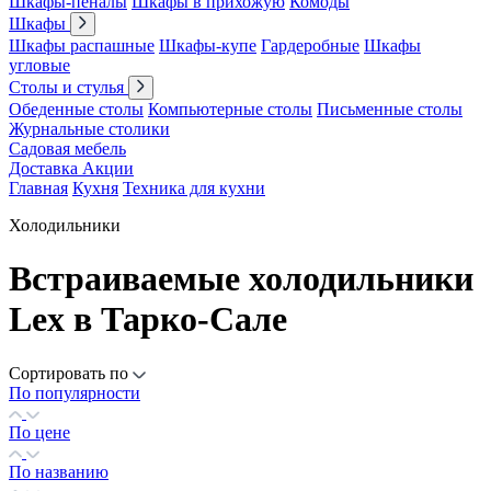
Шкафы-пеналы
Шкафы в прихожую
Комоды
Шкафы
Шкафы распашные
Шкафы-купе
Гардеробные
Шкафы
угловые
Столы и стулья
Обеденные столы
Компьютерные столы
Письменные столы
Журнальные столики
Садовая мебель
Доставка
Акции
Главная
Кухня
Техника для кухни
Холодильники
Встраиваемые холодильники
Lex в Тарко-Сале
Сортировать по
По популярности
По цене
По названию