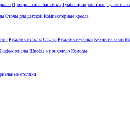
ркала
Прикроватные банкетки
Тумбы прикроватные
Туалетные 
ды
Столы для детской
Компьютерные кресла
ения
Кухонные столы
Стулья
Кухонные уголки
Кухни на заказ
Мо
кафы-пеналы
Шкафы в прихожую
Комоды
рнальные столики