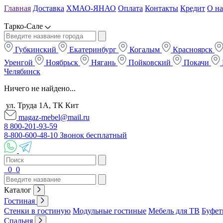
Главная
Доставка
ХМАО-ЯНАО
Оплата
Контакты
Кредит
О на
Тарко-Сале
Губкинский
Екатеринбург
Когалым
Красноярск
Уренгой
Ноябрьск
Нягань
Пойковский
Покачи
Челябинск
Ничего не найдено...
ул. Труда 1А, ТК Кит
magaz-mebel@mail.ru
8 800-201-93-59
8-800-600-48-10 Звонок бесплатный
0
0
Каталог
Гостиная
Стенки в гостиную
Модульные гостиные
Мебель для ТВ
Буфет
Спальня