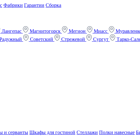
с
Фабрики
Гарантии
Сборка
Лангепас
Магнитогорск
Мегион
Миасс
Муравлен
Радужный
Советский
Стрежевой
Сургут
Тарко-Сал
ы и серванты
Шкафы для гостиной
Стеллажи
Полки навесные
Б