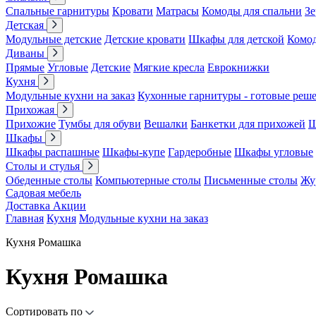
Спальные гарнитуры
Кровати
Матрасы
Комоды для спальни
Зе
Детская
Модульные детские
Детские кровати
Шкафы для детской
Комо
Диваны
Прямые
Угловые
Детские
Мягкие кресла
Еврокнижки
Кухня
Модульные кухни на заказ
Кухонные гарнитуры - готовые реш
Прихожая
Прихожие
Тумбы для обуви
Вешалки
Банкетки для прихожей
Ш
Шкафы
Шкафы распашные
Шкафы-купе
Гардеробные
Шкафы угловые
Столы и стулья
Обеденные столы
Компьютерные столы
Письменные столы
Жу
Садовая мебель
Доставка
Акции
Главная
Кухня
Модульные кухни на заказ
Кухня Ромашка
Кухня Ромашка
Сортировать по