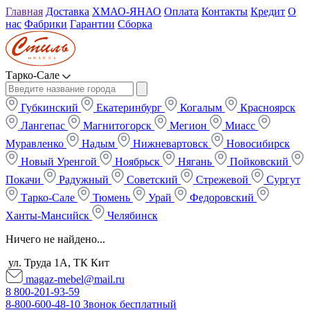
Главная
Доставка
ХМАО-ЯНАО
Оплата
Контакты
Кредит
О
нас
Фабрики
Гарантии
Сборка
Тарко-Сале
Губкинский
Екатеринбург
Когалым
Красноярск
Лангепас
Магнитогорск
Мегион
Миасс
Муравленко
Надым
Нижневартовск
Новосибирск
Новый Уренгой
Ноябрьск
Нягань
Пойковский
Покачи
Радужный
Советский
Стрежевой
Сургут
Тарко-Сале
Тюмень
Урай
Федоровский
Ханты-Мансийск
Челябинск
Ничего не найдено...
ул. Труда 1А, ТК Кит
magaz-mebel@mail.ru
8 800-201-93-59
8-800-600-48-10 Звонок бесплатный