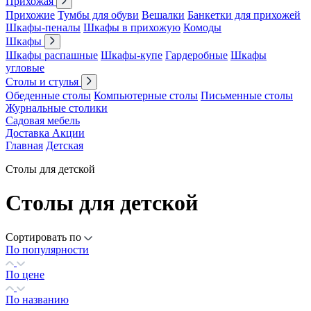
Прихожая
Прихожие
Тумбы для обуви
Вешалки
Банкетки для прихожей
Шкафы-пеналы
Шкафы в прихожую
Комоды
Шкафы
Шкафы распашные
Шкафы-купе
Гардеробные
Шкафы
угловые
Столы и стулья
Обеденные столы
Компьютерные столы
Письменные столы
Журнальные столики
Садовая мебель
Доставка
Акции
Главная
Детская
Столы для детской
Столы для детской
Сортировать по
По популярности
По цене
По названию