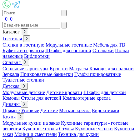
0
0
Каталог
Гостиная
Стенки в гостиную
Модульные гостиные
Мебель для ТВ
Буфеты и серванты
Шкафы для гостиной
Стеллажи
Полки
навесные
Библиотеки
Спальня
Спальные гарнитуры
Кровати
Матрасы
Комоды для спальни
Зеркала
Прикроватные банкетки
Тумбы прикроватные
Туалетные столики
Детская
Модульные детские
Детские кровати
Шкафы для детской
Комоды
Столы для детской
Компьютерные кресла
Диваны
Прямые
Угловые
Детские
Мягкие кресла
Еврокнижки
Кухня
Модульные кухни на заказ
Кухонные гарнитуры - готовые
решения
Кухонные столы
Стулья
Кухонные уголки
Кухни на
заказ
Мойки и смесители
Техника для кухни