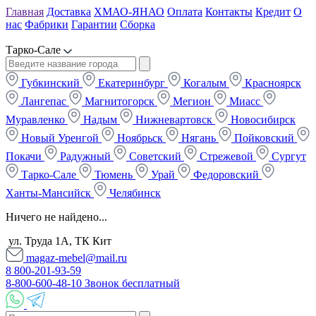
Главная
Доставка
ХМАО-ЯНАО
Оплата
Контакты
Кредит
О
нас
Фабрики
Гарантии
Сборка
Тарко-Сале
Губкинский
Екатеринбург
Когалым
Красноярск
Лангепас
Магнитогорск
Мегион
Миасс
Муравленко
Надым
Нижневартовск
Новосибирск
Новый Уренгой
Ноябрьск
Нягань
Пойковский
Покачи
Радужный
Советский
Стрежевой
Сургут
Тарко-Сале
Тюмень
Урай
Федоровский
Ханты-Мансийск
Челябинск
Ничего не найдено...
ул. Труда 1А, ТК Кит
magaz-mebel@mail.ru
8 800-201-93-59
8-800-600-48-10 Звонок бесплатный